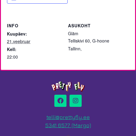
INFO
ASUKOHT
Gläm
Kuupäev:
Telliskivi 60, G-hoone
21.veebruar
Tallinn
,
Kell:
22:00
telli@prettyfly.ee
5341 6577 (Margo)